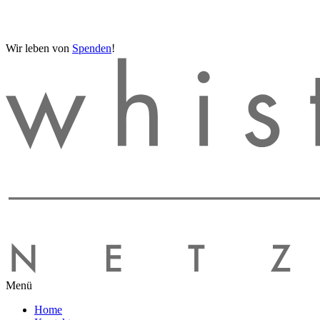
Wir leben von
Spenden
!
Menü
Home