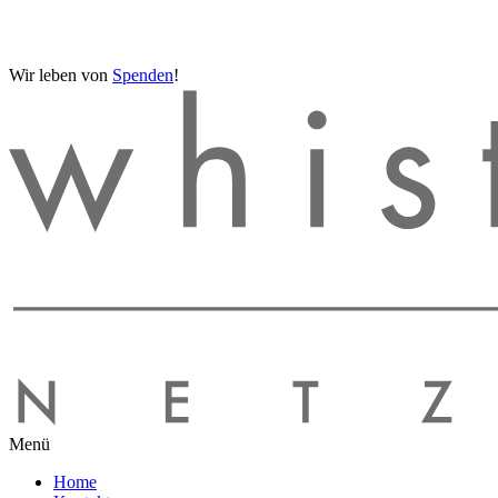
Wir leben von
Spenden
!
Menü
Home