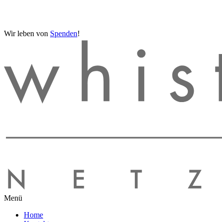
Wir leben von
Spenden
!
Menü
Home