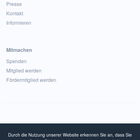
Presse
Kontakt
Informieren
Mitmachen
Spenden
Mitglied werden
Fördermitglied werden
© 2026 Whistleblower-Netzwerk e.V.
Durch die Nutzung unserer Website erkennen Sie an, dass Sie
Impressum
Datenschutzhinweise